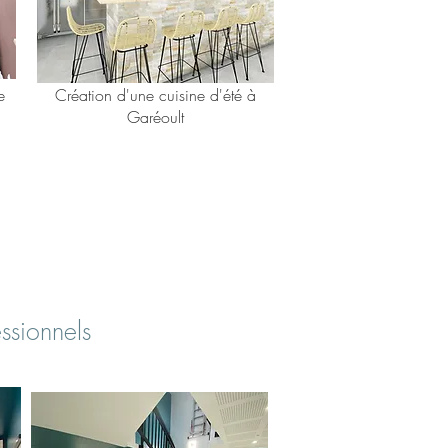
e
Création d'une cuisine d'été à
Garéoult
ssionnels