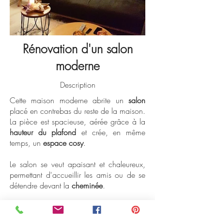
Rénovation d'un salon
moderne
Description
Cette maison moderne abrite un
salon
placé en contrebas du reste de la maison.
La pièce est spacieuse, aérée grâce à la
hauteur du plafond
et crée, en même
temps, un
espace cosy
.
Le salon se veut apaisant et chaleureux,
permettant d'accueillir les amis ou de se
détendre devant la
cheminée
.
Une
ambiance feutrée
a été conçue par