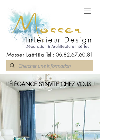
Mosser Laëtitia
Tel :
06.82.67.60.81
L'ÉLÉGANCE S'INVITE CHEZ VOUS !
L'ÉLÉGANCE S'INVITE CHEZ VOUS !