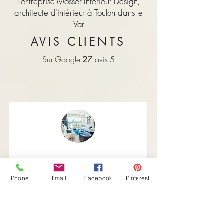
l'entreprise Mosser Intérieur Design,
architecte d'intérieur à Toulon dans le
Var
AVIS CLIENTS
Sur Google
27
avis 5
Nous apportons notre satisfaction la
Phone
Email
Facebook
Pinterest
plus totale à Laetitia, qui a été très pro,
disponible à tout moment et répondu à
nos attentes.